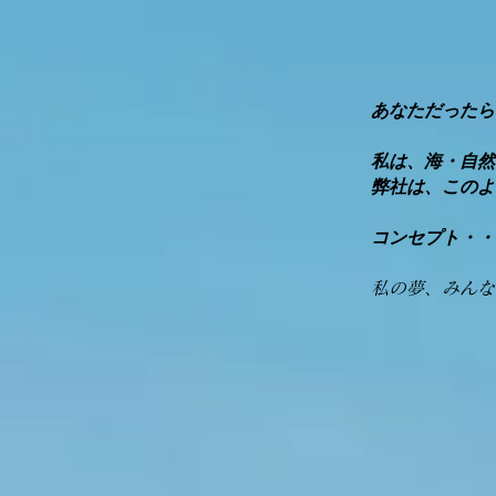
あなただったら
私は、海・自然
​弊社は、このよ
コンセプト・・
​私の夢、みん